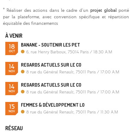
° Réaliser des actions dans le cadre d’un
projet global
porté
par la plateforme, avec convention spécifique et répartition
équitable des financements
À VENIR
BANANE - SOUTENIR LES PET
18
OCT
6, rue Henry Barboux, 75014 Paris
/
18:30 A.M
REGARDS ACTUELS SUR LE CO
14
NOV
8 rue du Général Renault, 75011 Paris
/
17:00 A.M
REGARDS ACTUELS SUR LE CO
14
NOV
8 rue du Général Renault, 75011 Paris
/
17:00 A.M
FEMMES & DÉVELOPPEMENT LO
15
NOV
8 rue du Général Renault, 75011 Paris
/
11:30 A.M
RÉSEAU