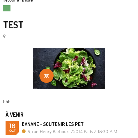
Retour à la liste
TEST
hhh
À VENIR
BANANE - SOUTENIR LES PET
18
OCT
6, rue Henry Barboux, 75014 Paris
/
18:30 A.M