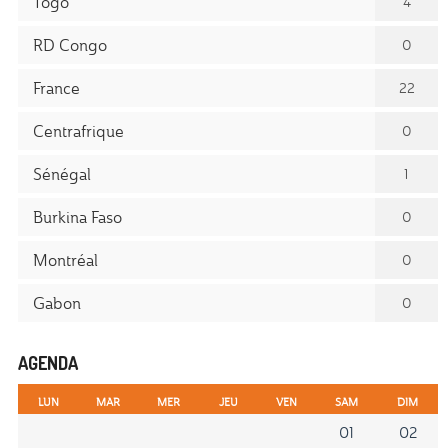
Togo
4
RD Congo
0
France
22
Centrafrique
0
Sénégal
1
Burkina Faso
0
Montréal
0
Gabon
0
AGENDA
LUN
MAR
MER
JEU
VEN
SAM
DIM
01
02