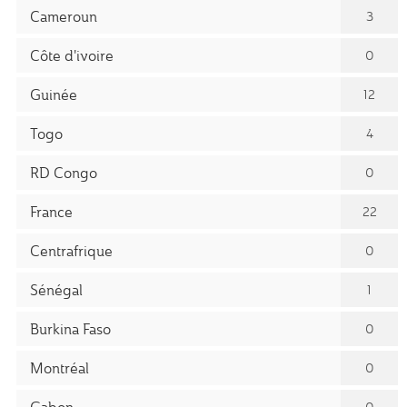
Cameroun
3
Côte d'ivoire
0
Guinée
12
Togo
4
RD Congo
0
France
22
Centrafrique
0
Sénégal
1
Burkina Faso
0
Montréal
0
Gabon
0