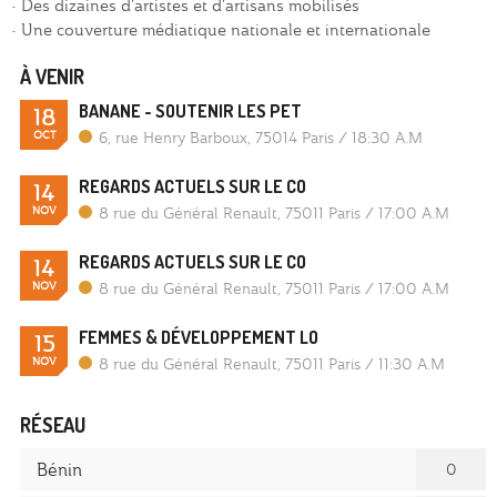
• Des dizaines d'artistes et d'artisans mobilisés
• Une couverture médiatique nationale et internationale
À VENIR
BANANE - SOUTENIR LES PET
18
OCT
6, rue Henry Barboux, 75014 Paris
/
18:30 A.M
REGARDS ACTUELS SUR LE CO
14
NOV
8 rue du Général Renault, 75011 Paris
/
17:00 A.M
REGARDS ACTUELS SUR LE CO
14
NOV
8 rue du Général Renault, 75011 Paris
/
17:00 A.M
FEMMES & DÉVELOPPEMENT LO
15
NOV
8 rue du Général Renault, 75011 Paris
/
11:30 A.M
RÉSEAU
Bénin
0