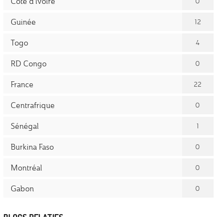
Côte d'ivoire
0
Guinée
12
Togo
4
RD Congo
0
France
22
Centrafrique
0
Sénégal
1
Burkina Faso
0
Montréal
0
Gabon
0